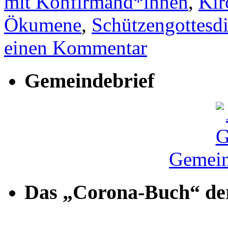
mit Konfirmand*innen
,
Kir
Ökumene
,
Schützengottesdi
einen Kommentar
Gemeindebrief
Gemein
Das „Corona-Buch“ der