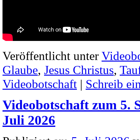
Veröffentlicht unter
Videobo
Glaube
,
Jesus Christus
,
Tau
Videobotschaft
|
Schreib e
Videobotschaft zum 5. S
Juli 2026