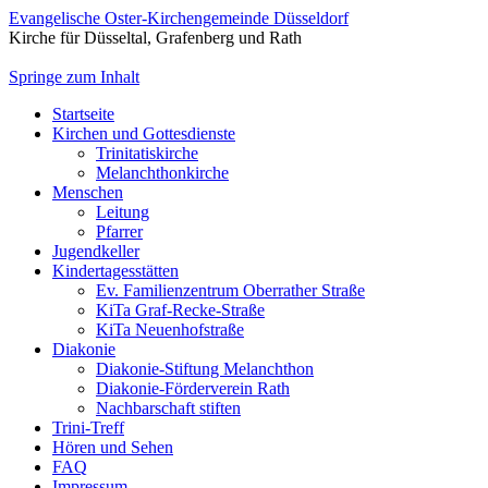
Evangelische Oster-Kirchengemeinde Düsseldorf
Kirche für Düsseltal, Grafenberg und Rath
Springe zum Inhalt
Startseite
Kirchen und Gottesdienste
Trinitatiskirche
Melanchthonkirche
Menschen
Leitung
Pfarrer
Jugendkeller
Kindertagesstätten
Ev. Familienzentrum Oberrather Straße
KiTa Graf-Recke-Straße
KiTa Neuenhofstraße
Diakonie
Diakonie-Stiftung Melanchthon
Diakonie-Förderverein Rath
Nachbarschaft stiften
Trini-Treff
Hören und Sehen
FAQ
Impressum