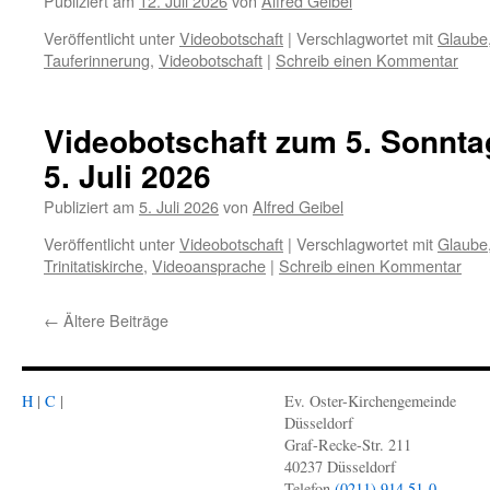
Publiziert am
12. Juli 2026
von
Alfred Geibel
Veröffentlicht unter
Videobotschaft
|
Verschlagwortet mit
Glaube
Tauferinnerung
,
Videobotschaft
|
Schreib einen Kommentar
Videobotschaft zum 5. Sonntag
5. Juli 2026
Publiziert am
5. Juli 2026
von
Alfred Geibel
Veröffentlicht unter
Videobotschaft
|
Verschlagwortet mit
Glaube
Trinitatiskirche
,
Videoansprache
|
Schreib einen Kommentar
←
Ältere Beiträge
H
|
C
|
Ev. Oster-Kirchengemeinde
Düsseldorf
Graf-Recke-Str. 211
40237 Düsseldorf
Telefon
(0211) 914 51-0