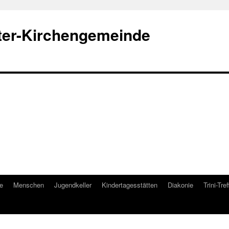
ter-Kirchengemeinde
e
Menschen
Jugendkeller
Kindertagesstätten
Diakonie
Trini-Tref