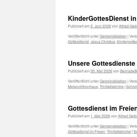
KinderGottesDienst in 
Publiziert am
2. Juni 2026
von
Alfred Gei
Veröffentlicht unter
Gemeindeleben
|
Vers
Gottesdienst
,
Jesus Christus
,
Kindergotte
Unsere Gottesdienste 
Publiziert am
30. Mai 2026
von
Bernadet
Veröffentlicht unter
Gemeindeleben
|
Vers
Melanchthonhaus
,
Trinitatiskirche
|
Schre
Gottesdienst im Freie
Publiziert am
1. Mai 2026
von
Alfred Geib
Veröffentlicht unter
Gemeindeleben
|
Vers
Gottesdienst im Freien
,
Trinitatiskirche
|
S