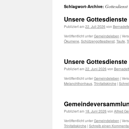
Gottesdienst
Schlagwort-Archive:
Unsere Gottesdienste
Publiziert am
22. Juli 2026
von
Bernadet
Veröffentlicht unter
Gemeindeleben
|
Vers
Ökumene
,
Schützengottesdienst
,
Taufe
,
T
Unsere Gottesdienste 
Publiziert am
22. Juni 2026
von
Bernadet
Veröffentlicht unter
Gemeindeleben
|
Vers
Melanchthonhaus
,
Trinitatiskirche
|
Schre
Gemeindeversammlu
Publiziert am
18. Juni 2026
von
Alfred Ge
Veröffentlicht unter
Gemeindeleben
|
Vers
Trinitatiskirche
|
Schreib einen Kommenta