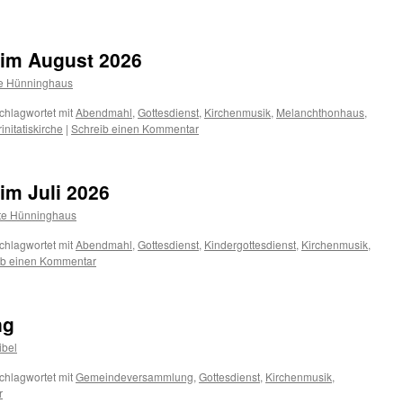
 im August 2026
te Hünninghaus
chlagwortet mit
Abendmahl
,
Gottesdienst
,
Kirchenmusik
,
Melanchthonhaus
,
rinitatiskirche
|
Schreib einen Kommentar
im Juli 2026
te Hünninghaus
chlagwortet mit
Abendmahl
,
Gottesdienst
,
Kindergottesdienst
,
Kirchenmusik
,
ib einen Kommentar
ng
ibel
chlagwortet mit
Gemeindeversammlung
,
Gottesdienst
,
Kirchenmusik
,
r