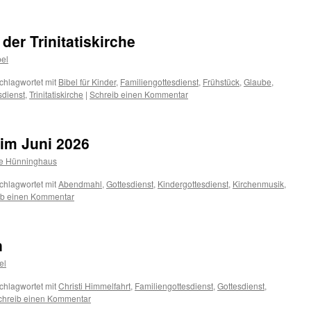
der Trinitatiskirche
bel
chlagwortet mit
Bibel für Kinder
,
Familiengottesdienst
,
Frühstück
,
Glaube
,
sdienst
,
Trinitatiskirche
|
Schreib einen Kommentar
im Juni 2026
te Hünninghaus
chlagwortet mit
Abendmahl
,
Gottesdienst
,
Kindergottesdienst
,
Kirchenmusik
,
ib einen Kommentar
n
el
chlagwortet mit
Christi Himmelfahrt
,
Familiengottesdienst
,
Gottesdienst
,
chreib einen Kommentar