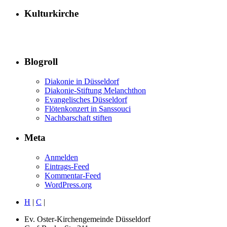
Kulturkirche
Blogroll
Diakonie in Düsseldorf
Diakonie-Stiftung Melanchthon
Evangelisches Düsseldorf
Flötenkonzert in Sanssouci
Nachbarschaft stiften
Meta
Anmelden
Eintrags-Feed
Kommentar-Feed
WordPress.org
H
|
C
|
Ev. Oster-Kirchengemeinde Düsseldorf