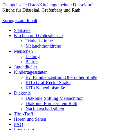
Evangelische Oster-Kirchengemeinde Düsseldorf
Kirche für Düsseltal, Grafenberg und Rath
Springe zum Inhalt
Startseite
Kirchen und Gottesdienste
Trinitatiskirche
Melanchthonkirche
Menschen
Leitung
Pfarrer
Jugendkeller
Kindertagesstätten
Ev. Familienzentrum Oberrather Straße
KiTa Graf-Recke-Straße
KiTa Neuenhofstraße
Diakonie
Diakonie-Stiftung Melanchthon
Diakonie-Förderverein Rath
Nachbarschaft stiften
Trini-Treff
Hören und Sehen
FAQ
Impressum