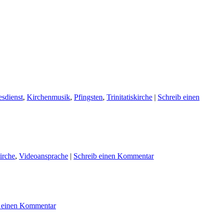
esdienst
,
Kirchenmusik
,
Pfingsten
,
Trinitatiskirche
|
Schreib einen
kirche
,
Videoansprache
|
Schreib einen Kommentar
b einen Kommentar