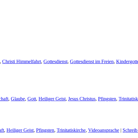
,
Christi Himmelfahrt
,
Gottesdienst
,
Gottesdienst im Freien
,
Kindergott
chaft
,
Glaube
,
Gott
,
Heiliger Geist
,
Jesus Christus
,
Pfingsten
,
Trinitatis
ft
,
Heiliger Geist
,
Pfingsten
,
Trinitatiskirche
,
Videoansprache
|
Schrei