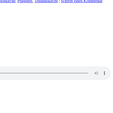
honkirche
,
Pfingsten
,
Trinitatiskirche
|
Schreib einen Kommentar