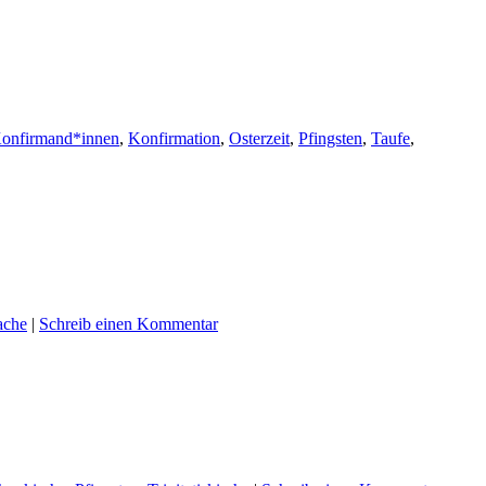
 Konfirmand*innen
,
Konfirmation
,
Osterzeit
,
Pfingsten
,
Taufe
,
ache
|
Schreib einen Kommentar