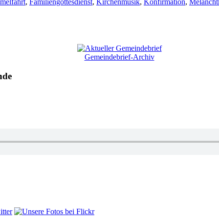
melfahrt
,
Familiengottesdienst
,
Kirchenmusik
,
Konfirmation
,
Melancht
Gemeindebrief-Archiv
nde