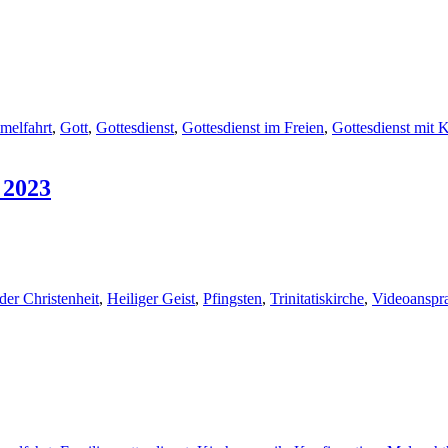
melfahrt
,
Gott
,
Gottesdienst
,
Gottesdienst im Freien
,
Gottesdienst mit
 2023
der Christenheit
,
Heiliger Geist
,
Pfingsten
,
Trinitatiskirche
,
Videoanspr