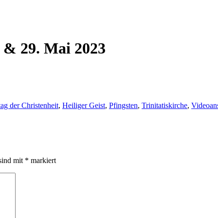
. & 29. Mai 2023
ag der Christenheit
,
Heiliger Geist
,
Pfingsten
,
Trinitatiskirche
,
Videoan
sind mit
*
markiert