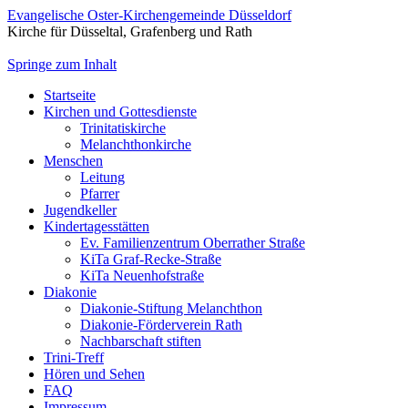
Evangelische Oster-Kirchengemeinde Düsseldorf
Kirche für Düsseltal, Grafenberg und Rath
Springe zum Inhalt
Startseite
Kirchen und Gottesdienste
Trinitatiskirche
Melanchthonkirche
Menschen
Leitung
Pfarrer
Jugendkeller
Kindertagesstätten
Ev. Familienzentrum Oberrather Straße
KiTa Graf-Recke-Straße
KiTa Neuenhofstraße
Diakonie
Diakonie-Stiftung Melanchthon
Diakonie-Förderverein Rath
Nachbarschaft stiften
Trini-Treff
Hören und Sehen
FAQ
Impressum