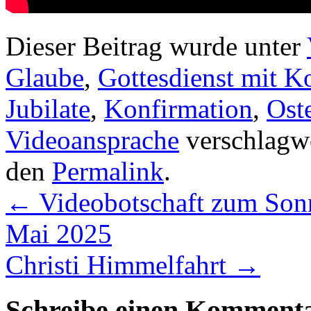
Dieser Beitrag wurde unter
Glaube
,
Gottesdienst mit 
Jubilate
,
Konfirmation
,
Oste
Videoansprache
verschlagwo
den
Permalink
.
←
Videobotschaft zum Sonn
Mai 2025
Christi Himmelfahrt
→
Schreibe einen Komment