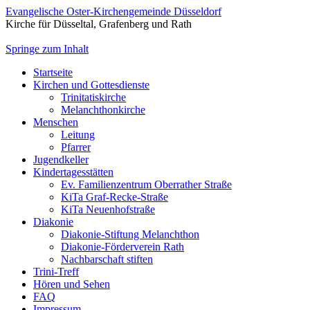
Evangelische Oster-Kirchengemeinde Düsseldorf
Kirche für Düsseltal, Grafenberg und Rath
Springe zum Inhalt
Startseite
Kirchen und Gottesdienste
Trinitatiskirche
Melanchthonkirche
Menschen
Leitung
Pfarrer
Jugendkeller
Kindertagesstätten
Ev. Familienzentrum Oberrather Straße
KiTa Graf-Recke-Straße
KiTa Neuenhofstraße
Diakonie
Diakonie-Stiftung Melanchthon
Diakonie-Förderverein Rath
Nachbarschaft stiften
Trini-Treff
Hören und Sehen
FAQ
Impressum