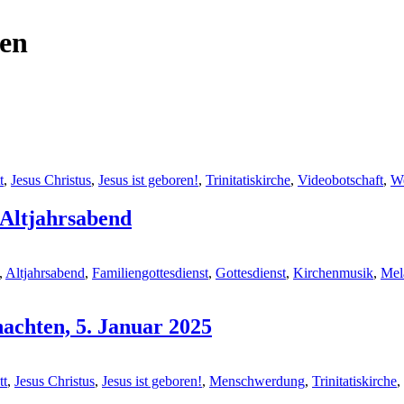
en
t
,
Jesus Christus
,
Jesus ist geboren!
,
Trinitatiskirche
,
Videobotschaft
,
We
 Altjahrsabend
,
Altjahrsabend
,
Familiengottesdienst
,
Gottesdienst
,
Kirchenmusik
,
Mel
achten, 5. Januar 2025
tt
,
Jesus Christus
,
Jesus ist geboren!
,
Menschwerdung
,
Trinitatiskirche
,