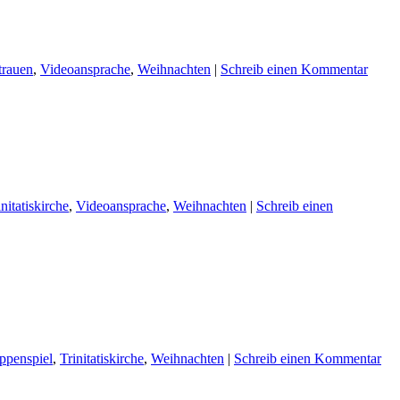
trauen
,
Videoansprache
,
Weihnachten
|
Schreib einen Kommentar
initatiskirche
,
Videoansprache
,
Weihnachten
|
Schreib einen
ppenspiel
,
Trinitatiskirche
,
Weihnachten
|
Schreib einen Kommentar