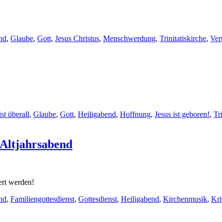
nd
,
Glaube
,
Gott
,
Jesus Christus
,
Menschwerdung
,
Trinitatiskirche
,
Ver
st überall
,
Glaube
,
Gott
,
Heiligabend
,
Hoffnung
,
Jesus ist geboren!
,
Tr
 Altjahrsabend
iert werden!
nd
,
Familiengottesdienst
,
Gottesdienst
,
Heiligabend
,
Kirchenmusik
,
Kri