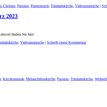
us Christus
,
Passion
,
Passionszeit
,
Trinitatiskirche
,
Videoansprache
|
Sch
rz 2023
ntwort finden Sie hier:
nitatiskirche
,
Videoansprache
|
Schreib einen Kommentar
t
,
Kirchenmusik
,
Melanchthonkirche
,
Passion
,
Trinitatiskirche
,
Weltgeb