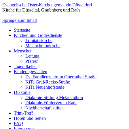
Evangelische Oster-Kirchengemeinde Düsseldorf
Kirche für Düsseltal, Grafenberg und Rath
Springe zum Inhalt
Startseite
Kirchen und Gottesdienste
Trinitatiskirche
Melanchthonkirche
Menschen
Leitung
Pfarrer
Jugendkeller
Kindertagesstätten
Ev. Familienzentrum Oberrather Straße
KiTa Graf-Recke-Straße
KiTa Neuenhofstraße
Diakonie
Diakonie-Stiftung Melanchthon
Diakonie-Förderverein Rath
Nachbarschaft stiften
Trini-Treff
Hören und Sehen
FAQ
Impressum