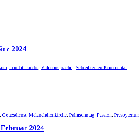
ärz 2024
sion
,
Trinitatiskirche
,
Videoansprache
|
Schreib einen Kommentar
,
Gottesdienst
,
Melanchthonkirche
,
Palmsonntag
,
Passion
,
Presbyteriu
. Februar 2024