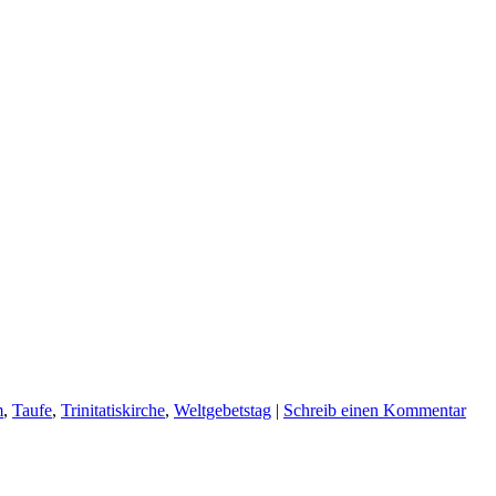
m
,
Taufe
,
Trinitatiskirche
,
Weltgebetstag
|
Schreib einen Kommentar