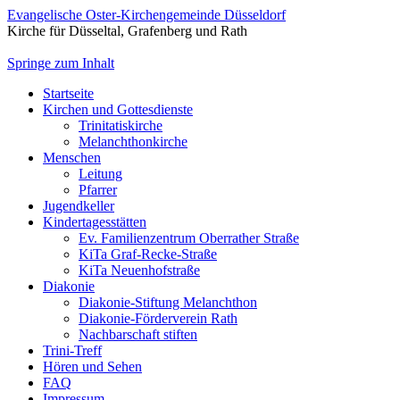
Evangelische Oster-Kirchengemeinde Düsseldorf
Kirche für Düsseltal, Grafenberg und Rath
Springe zum Inhalt
Startseite
Kirchen und Gottesdienste
Trinitatiskirche
Melanchthonkirche
Menschen
Leitung
Pfarrer
Jugendkeller
Kindertagesstätten
Ev. Familienzentrum Oberrather Straße
KiTa Graf-Recke-Straße
KiTa Neuenhofstraße
Diakonie
Diakonie-Stiftung Melanchthon
Diakonie-Förderverein Rath
Nachbarschaft stiften
Trini-Treff
Hören und Sehen
FAQ
Impressum