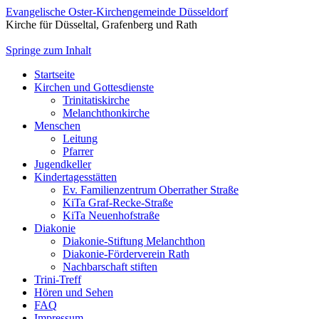
Evangelische Oster-Kirchengemeinde Düsseldorf
Kirche für Düsseltal, Grafenberg und Rath
Springe zum Inhalt
Startseite
Kirchen und Gottesdienste
Trinitatiskirche
Melanchthonkirche
Menschen
Leitung
Pfarrer
Jugendkeller
Kindertagesstätten
Ev. Familienzentrum Oberrather Straße
KiTa Graf-Recke-Straße
KiTa Neuenhofstraße
Diakonie
Diakonie-Stiftung Melanchthon
Diakonie-Förderverein Rath
Nachbarschaft stiften
Trini-Treff
Hören und Sehen
FAQ
Impressum