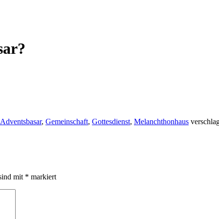
sar?
Adventsbasar
,
Gemeinschaft
,
Gottesdienst
,
Melanchthonhaus
verschlag
sind mit
*
markiert