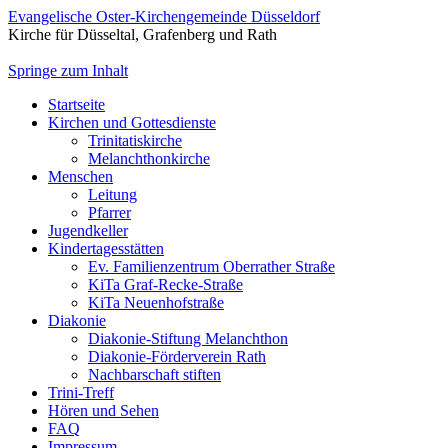
Evangelische Oster-Kirchengemeinde Düsseldorf
Kirche für Düsseltal, Grafenberg und Rath
Springe zum Inhalt
Startseite
Kirchen und Gottesdienste
Trinitatiskirche
Melanchthonkirche
Menschen
Leitung
Pfarrer
Jugendkeller
Kindertagesstätten
Ev. Familienzentrum Oberrather Straße
KiTa Graf-Recke-Straße
KiTa Neuenhofstraße
Diakonie
Diakonie-Stiftung Melanchthon
Diakonie-Förderverein Rath
Nachbarschaft stiften
Trini-Treff
Hören und Sehen
FAQ
Impressum