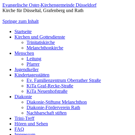
Evangelische Oster-Kirchengemeinde Düsseldorf
Kirche für Düsseltal, Grafenberg und Rath
Springe zum Inhalt
Startseite
Kirchen und Gottesdienste
Trinitatiskirche
Melanchthonkirche
Menschen
Leitung
Pfarrer
Jugendkeller
Kindertagesstätten
Ev. Familienzentrum Oberrather Straße
KiTa Graf-Recke-Straße
KiTa Neuenhofstraße
Diakonie
Diakonie-Stiftung Melanchthon
Diakonie-Förderverein Rath
Nachbarschaft stiften
Trini-Treff
Hören und Sehen
FAQ
Impressum