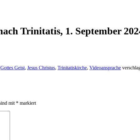
ach Trinitatis, 1. September 202
,
Gottes Geist
,
Jesus Christus
,
Trinitatiskirche
,
Videoansprache
verschlag
sind mit
*
markiert