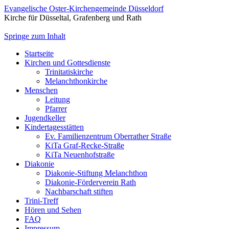
Evangelische Oster-Kirchengemeinde Düsseldorf
Kirche für Düsseltal, Grafenberg und Rath
Springe zum Inhalt
Startseite
Kirchen und Gottesdienste
Trinitatiskirche
Melanchthonkirche
Menschen
Leitung
Pfarrer
Jugendkeller
Kindertagesstätten
Ev. Familienzentrum Oberrather Straße
KiTa Graf-Recke-Straße
KiTa Neuenhofstraße
Diakonie
Diakonie-Stiftung Melanchthon
Diakonie-Förderverein Rath
Nachbarschaft stiften
Trini-Treff
Hören und Sehen
FAQ
Impressum