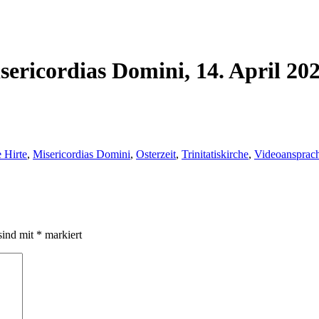
ericordias Domini, 14. April 20
 Hirte
,
Misericordias Domini
,
Osterzeit
,
Trinitatiskirche
,
Videoansprac
sind mit
*
markiert