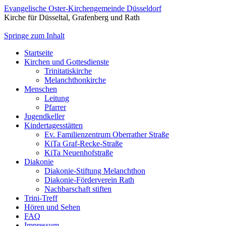
Evangelische Oster-Kirchengemeinde Düsseldorf
Kirche für Düsseltal, Grafenberg und Rath
Springe zum Inhalt
Startseite
Kirchen und Gottesdienste
Trinitatiskirche
Melanchthonkirche
Menschen
Leitung
Pfarrer
Jugendkeller
Kindertagesstätten
Ev. Familienzentrum Oberrather Straße
KiTa Graf-Recke-Straße
KiTa Neuenhofstraße
Diakonie
Diakonie-Stiftung Melanchthon
Diakonie-Förderverein Rath
Nachbarschaft stiften
Trini-Treff
Hören und Sehen
FAQ
Impressum