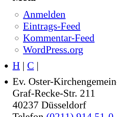
Anmelden
Eintrags-Feed
Kommentar-Feed
WordPress.org
H
|
C
|
Ev. Oster-Kirchengemein
Graf-Recke-Str. 211
40237 Düsseldorf
Telefon
(0211) 914 51-0