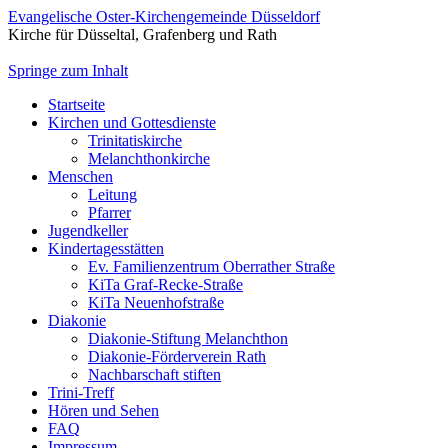
Evangelische Oster-Kirchengemeinde Düsseldorf
Kirche für Düsseltal, Grafenberg und Rath
Springe zum Inhalt
Startseite
Kirchen und Gottesdienste
Trinitatiskirche
Melanchthonkirche
Menschen
Leitung
Pfarrer
Jugendkeller
Kindertagesstätten
Ev. Familienzentrum Oberrather Straße
KiTa Graf-Recke-Straße
KiTa Neuenhofstraße
Diakonie
Diakonie-Stiftung Melanchthon
Diakonie-Förderverein Rath
Nachbarschaft stiften
Trini-Treff
Hören und Sehen
FAQ
Impressum