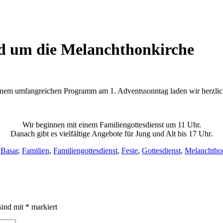
d um die Melanchthonkirche
nem umfangreichen Programm am 1. Adventssonntag laden wir herzlic
Wir beginnen mit einem Familiengottesdienst um 11 Uhr.
Danach gibt es vielfältige Angebote für Jung und Alt bis 17 Uhr.
,
Basar
,
Familien
,
Familiengottesdienst
,
Feste
,
Gottesdienst
,
Melanchtho
sind mit
*
markiert