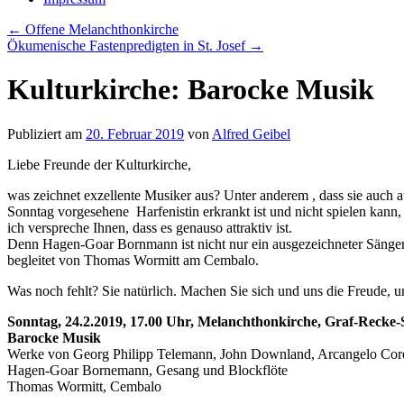
←
Offene Melanchthonkirche
Ökumenische Fastenpredigten in St. Josef
→
Kulturkirche: Barocke Musik
Publiziert am
20. Februar 2019
von
Alfred Geibel
Liebe Freunde der Kulturkirche,
was zeichnet exzellente Musiker aus? Unter anderem , dass sie auch a
Sonntag vorgesehene Harfenistin erkrankt ist und nicht spielen kan
ich verspreche Ihnen, dass es genauso attraktiv ist.
Denn Hagen-Goar Bornmann ist nicht nur ein ausgezeichneter Sänger, 
begleitet von Thomas Wormitt am Cembalo.
Was noch fehlt? Sie natürlich. Machen Sie sich und uns die Freude,
Sonntag, 24.2.2019, 17.00 Uhr, Melanchthonkirche, Graf-Recke-
Barocke Musik
Werke von Georg Philipp Telemann, John Downland, Arcangelo Corel
Hagen-Goar Bornemann, Gesang und Blockflöte
Thomas Wormitt, Cembalo