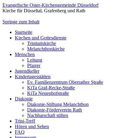
Evangelische Oster-Kirchengemeinde Düsseldorf
Kirche für Düsseltal, Grafenberg und Rath
Springe zum Inhalt
Startseite
Kirchen und Gottesdienste
Trinitatiskirche
Melanchthonkirche
Menschen
Leitung
Pfarrer
Jugendkeller
Kindertagesstätten
Ev. Familienzentrum Oberrather Straße
KiTa Graf-Recke-Straße
KiTa Neuenhofstraße
Diakonie
Diakonie-Stiftung Melanchthon
Diakonie-Förderverein Rath
Nachbarschaft stiften
Trini-Treff
Hören und Sehen
FAQ
Impressum