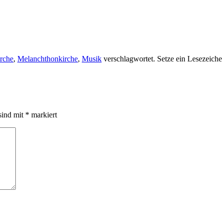
irche
,
Melanchthonkirche
,
Musik
verschlagwortet. Setze ein Lesezeich
sind mit
*
markiert