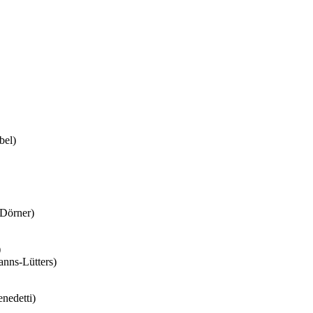
bel)
-Dörner)
)
anns-Lütters)
nedetti)