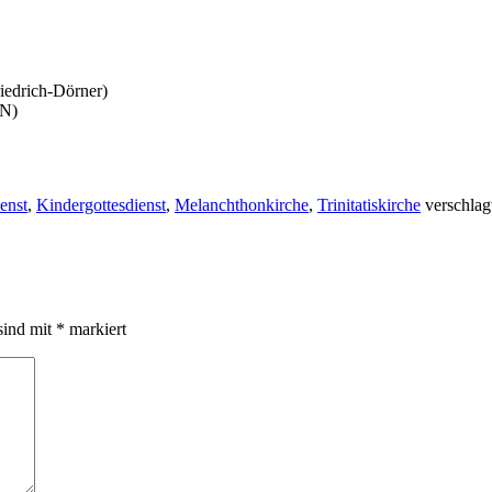
iedrich-Dörner)
NN)
enst
,
Kindergottesdienst
,
Melanchthonkirche
,
Trinitatiskirche
verschlag
sind mit
*
markiert