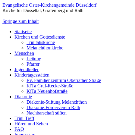
Evangelische Oster-Kirchengemeinde Düsseldorf
Kirche für Düsseltal, Grafenberg und Rath
Springe zum Inhalt
Startseite
Kirchen und Gottesdienste
Trinitatiskirche
Melanchthonkirche
Menschen
Leitung
Pfarrer
Jugendkeller
Kindertagesstätten
Ev. Familienzentrum Oberrather Straße
KiTa Graf-Recke-Straße
KiTa Neuenhofstraße
Diakonie
Diakonie-Stiftung Melanchthon
Diakonie-Förderverein Rath
Nachbarschaft stiften
Trini-Treff
Hören und Sehen
FAQ
Impressum