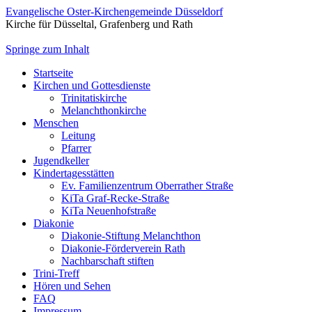
Evangelische Oster-Kirchengemeinde Düsseldorf
Kirche für Düsseltal, Grafenberg und Rath
Springe zum Inhalt
Startseite
Kirchen und Gottesdienste
Trinitatiskirche
Melanchthonkirche
Menschen
Leitung
Pfarrer
Jugendkeller
Kindertagesstätten
Ev. Familienzentrum Oberrather Straße
KiTa Graf-Recke-Straße
KiTa Neuenhofstraße
Diakonie
Diakonie-Stiftung Melanchthon
Diakonie-Förderverein Rath
Nachbarschaft stiften
Trini-Treff
Hören und Sehen
FAQ
Impressum