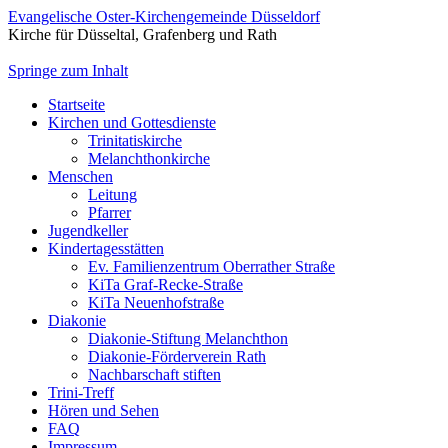
Evangelische Oster-Kirchengemeinde Düsseldorf
Kirche für Düsseltal, Grafenberg und Rath
Springe zum Inhalt
Startseite
Kirchen und Gottesdienste
Trinitatiskirche
Melanchthonkirche
Menschen
Leitung
Pfarrer
Jugendkeller
Kindertagesstätten
Ev. Familienzentrum Oberrather Straße
KiTa Graf-Recke-Straße
KiTa Neuenhofstraße
Diakonie
Diakonie-Stiftung Melanchthon
Diakonie-Förderverein Rath
Nachbarschaft stiften
Trini-Treff
Hören und Sehen
FAQ
Impressum