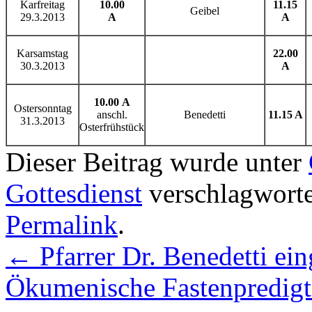
Karfreitag
10.00
11.15
Geibel
29.3.2013
A
A
Karsamstag
22.00
30.3.2013
A
10.00
A
Ostersonntag
anschl.
Benedetti
11.15 A
31.3.2013
Osterfrühstück
Dieser Beitrag wurde unter
Gottesdienst
verschlagworte
Permalink
.
←
Pfarrer Dr. Benedetti ein
Ökumenische Fastenpredig