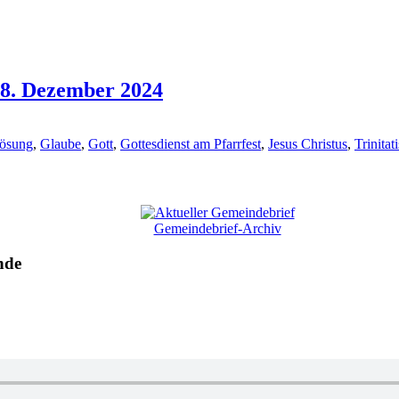
 8. Dezember 2024
lösung
,
Glaube
,
Gott
,
Gottesdienst am Pfarrfest
,
Jesus Christus
,
Trinitat
Gemeindebrief-Archiv
nde