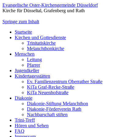
Evangelische Oster-Kirchengemeinde Düsseldorf
Kirche für Düsseltal, Grafenberg und Rath
Springe zum Inhalt
Startseite
Kirchen und Gottesdienste
Trinitatiskirche
Melanchthonkirche
Menschen
Leitung
Pfarrer
Jugendkeller
Kindertagesstätten
Ev. Familienzentrum Oberrather Straße
KiTa Graf-Recke-Straße
KiTa Neuenhofstraße
Diakonie
Diakonie-Stiftung Melanchthon
Diakonie-Förderverein Rath
Nachbarschaft stiften
Trini-Treff
Hören und Sehen
FAQ
Impressum