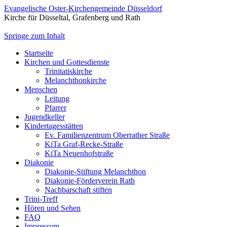
Evangelische Oster-Kirchengemeinde Düsseldorf
Kirche für Düsseltal, Grafenberg und Rath
Springe zum Inhalt
Startseite
Kirchen und Gottesdienste
Trinitatiskirche
Melanchthonkirche
Menschen
Leitung
Pfarrer
Jugendkeller
Kindertagesstätten
Ev. Familienzentrum Oberrather Straße
KiTa Graf-Recke-Straße
KiTa Neuenhofstraße
Diakonie
Diakonie-Stiftung Melanchthon
Diakonie-Förderverein Rath
Nachbarschaft stiften
Trini-Treff
Hören und Sehen
FAQ
Impressum