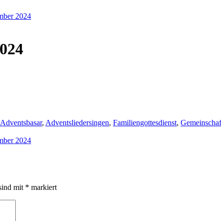
ember 2024
2024
Adventsbasar
,
Adventsliedersingen
,
Familiengottesdienst
,
Gemeinschaf
ember 2024
sind mit
*
markiert