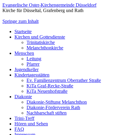
Evangelische Oster-Kirchengemeinde Düsseldorf
Kirche für Düsseltal, Grafenberg und Rath
Springe zum Inhalt
Startseite
Kirchen und Gottesdienste
Trinitatiskirche
Melanchthonkirche
Menschen
Leitung
Pfarrer
Jugendkeller
Kindertagesstätten
Ev. Familienzentrum Oberrather Straße
KiTa Graf-Recke-Straße
KiTa Neuenhofstraße
Diakonie
Diakonie-Stiftung Melanchthon
Diakonie-Förderverein Rath
Nachbarschaft stiften
Trini-Treff
Hören und Sehen
FAQ
Impressum