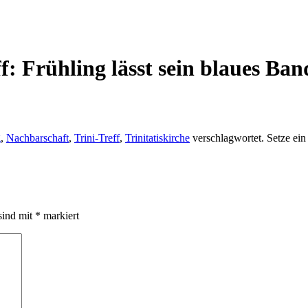
f: Frühling lässt sein blaues Ban
g
,
Nachbarschaft
,
Trini-Treff
,
Trinitatiskirche
verschlagwortet. Setze ei
sind mit
*
markiert