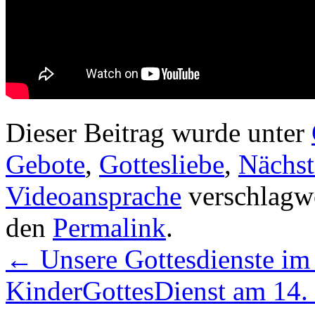
Dieser Beitrag wurde unter
Gebote
,
Gottesliebe
,
Nächst
Videoansprache
verschlagwo
den
Permalink
.
←
Unsere Gottesdienste im
KinderGottesDienst am 14. O