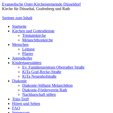
Evangelische Oster-Kirchengemeinde Düsseldorf
Kirche für Düsseltal, Grafenberg und Rath
Springe zum Inhalt
Startseite
Kirchen und Gottesdienste
Trinitatiskirche
Melanchthonkirche
Menschen
Leitung
Pfarrer
Jugendkeller
Kindertagesstätten
Ev. Familienzentrum Oberrather Straße
KiTa Graf-Recke-Straße
KiTa Neuenhofstraße
Diakonie
Diakonie-Stiftung Melanchthon
Diakonie-Förderverein Rath
Nachbarschaft stiften
Trini-Treff
Hören und Sehen
FAQ
Impressum