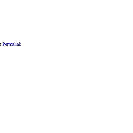
en
Permalink
.