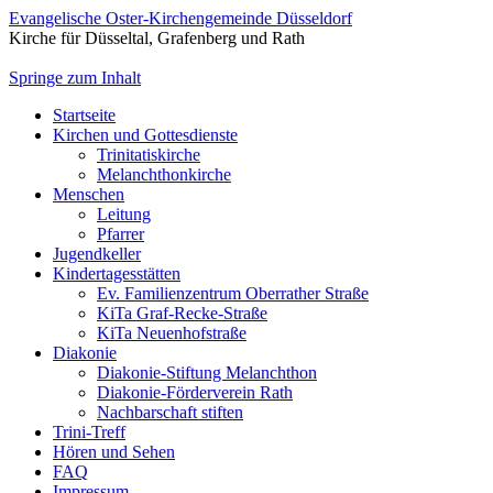
Evangelische Oster-Kirchengemeinde Düsseldorf
Kirche für Düsseltal, Grafenberg und Rath
Springe zum Inhalt
Startseite
Kirchen und Gottesdienste
Trinitatiskirche
Melanchthonkirche
Menschen
Leitung
Pfarrer
Jugendkeller
Kindertagesstätten
Ev. Familienzentrum Oberrather Straße
KiTa Graf-Recke-Straße
KiTa Neuenhofstraße
Diakonie
Diakonie-Stiftung Melanchthon
Diakonie-Förderverein Rath
Nachbarschaft stiften
Trini-Treff
Hören und Sehen
FAQ
Impressum