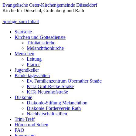
Evangelische Oster-Kirchengemeinde Düsseldorf
Kirche für Düsseltal, Grafenberg und Rath
Springe zum Inhalt
Startseite
Kirchen und Gottesdienste
Trinitatiskirche
Melanchthonkirche
Menschen
Leitung
Pfarrer
Jugendkeller
Kindertagesstätten
Ev. Familienzentrum Oberrather Straße
KiTa Graf-Recke-Straße
KiTa Neuenhofstraße
Diakonie
Diakonie-Stiftung Melanchthon
Diakonie-Förderverein Rath
Nachbarschaft stiften
Trini-Treff
Hören und Sehen
FAQ
Impressum