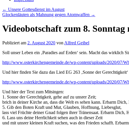
←
Unsere Gottesdienst im August
Glockenläuten als Mahnung gegen Atomwaffen
→
Videobotschaft zum 8. Sonntag n
Publiziert am
2. August 2020
von
Alfred Geibel
Soll unser Leben ein ‚Paradies auf Erden‘ sein. Macht das wirklich Si
http://www.osterkirchengemeinde.de/wp-content/uploads/2020/07/
Und hier finden Sie dazu das Lied EG 263 ‚Sonne der Gerechtigkeit
http://www.osterkirchengemeinde.de/wp-content/uploads/2020/07/
Und hier der Text zum Mitsingen:
1. Sonne der Gerechtigkeit, gehe auf zu unsrer Zeit;
brich in deiner Kirche an, dass die Welt es sehen kann. Erbarm Dich,
5. Gib den Boten Kraft und Mut, Glauben, Hoffnung, Liebesglut,
lass viel Früchte deiner Gnad folgen ihrer Tränensaat. Erbarm Dich, H
6. Lass uns deine Herrlichkeit sehen auch in dieser Zeit
und mit unsrer kleinen Kraft suchen, was den Frieden schafft. Erbarm