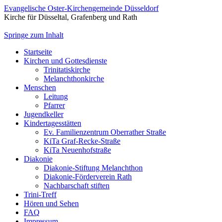
Evangelische Oster-Kirchengemeinde Düsseldorf
Kirche für Düsseltal, Grafenberg und Rath
Springe zum Inhalt
Startseite
Kirchen und Gottesdienste
Trinitatiskirche
Melanchthonkirche
Menschen
Leitung
Pfarrer
Jugendkeller
Kindertagesstätten
Ev. Familienzentrum Oberrather Straße
KiTa Graf-Recke-Straße
KiTa Neuenhofstraße
Diakonie
Diakonie-Stiftung Melanchthon
Diakonie-Förderverein Rath
Nachbarschaft stiften
Trini-Treff
Hören und Sehen
FAQ
Impressum