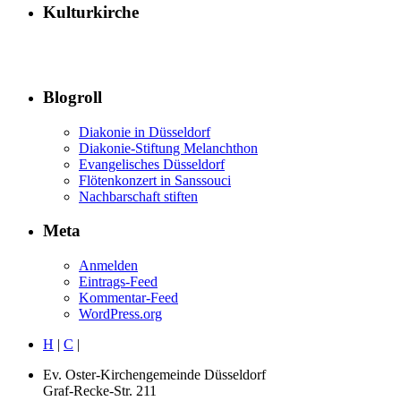
Kulturkirche
Blogroll
Diakonie in Düsseldorf
Diakonie-Stiftung Melanchthon
Evangelisches Düsseldorf
Flötenkonzert in Sanssouci
Nachbarschaft stiften
Meta
Anmelden
Eintrags-Feed
Kommentar-Feed
WordPress.org
H
|
C
|
Ev. Oster-Kirchengemeinde Düsseldorf
Graf-Recke-Str. 211