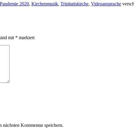
Pandemie 2020
,
Kirchenmusik
,
Trinitatiskirche
,
Videoansprache
versch
sind mit
*
markiert
n nächsten Kommentar speichern.