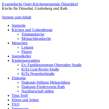
Evangelische Oster-Kirchengemeinde Düsseldorf
Kirche für Düsseltal, Grafenberg und Rath
Springe zum Inhalt
Startseite
Kirchen und Gottesdienste
Trinitatiskirche
Melanchthonkirche
Menschen
Leitung
Pfarrer
Jugendkeller
Kindertagesstätten
Ev. Familienzentrum Oberrather Straße
KiTa Graf-Recke-Straße
KiTa Neuenhofstraße
Diakonie
Diakonie-Stiftung Melanchthon
Diakonie-Förderverein Rath
Nachbarschaft stiften
Trini-Treff
Hören und Sehen
FAQ
Impressum