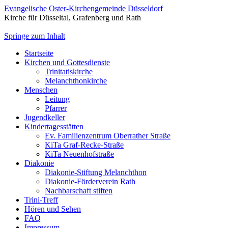
Evangelische Oster-Kirchengemeinde Düsseldorf
Kirche für Düsseltal, Grafenberg und Rath
Springe zum Inhalt
Startseite
Kirchen und Gottesdienste
Trinitatiskirche
Melanchthonkirche
Menschen
Leitung
Pfarrer
Jugendkeller
Kindertagesstätten
Ev. Familienzentrum Oberrather Straße
KiTa Graf-Recke-Straße
KiTa Neuenhofstraße
Diakonie
Diakonie-Stiftung Melanchthon
Diakonie-Förderverein Rath
Nachbarschaft stiften
Trini-Treff
Hören und Sehen
FAQ
Impressum