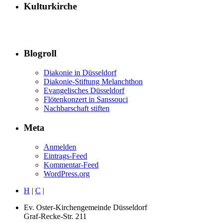
Kulturkirche
Blogroll
Diakonie in Düsseldorf
Diakonie-Stiftung Melanchthon
Evangelisches Düsseldorf
Flötenkonzert in Sanssouci
Nachbarschaft stiften
Meta
Anmelden
Eintrags-Feed
Kommentar-Feed
WordPress.org
H
|
C
|
Ev. Oster-Kirchengemeinde Düsseldorf
Graf-Recke-Str. 211