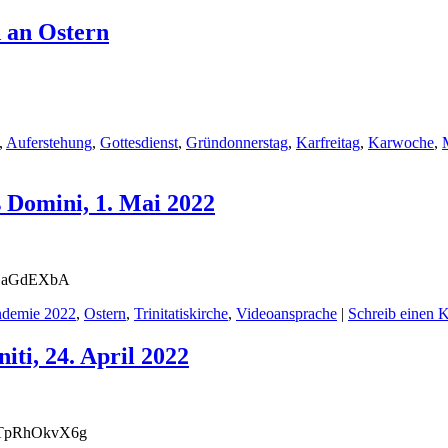
 an Ostern
,
Auferstehung
,
Gottesdienst
,
Gründonnerstag
,
Karfreitag
,
Karwoche
,
 Domini, 1. Mai 2022
wSXGaGdEXbA
ndemie 2022
,
Ostern
,
Trinitatiskirche
,
Videoansprache
|
Schreib einen
ti, 24. April 2022
be/7TpRhOkvX6g