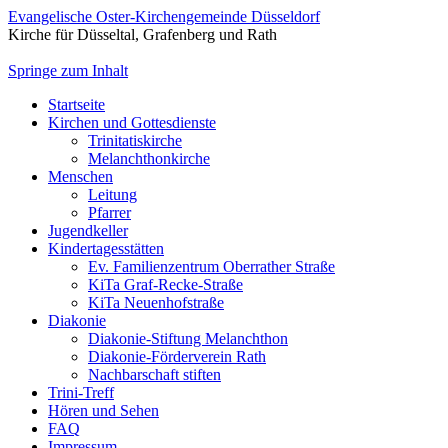
Evangelische Oster-Kirchengemeinde Düsseldorf
Kirche für Düsseltal, Grafenberg und Rath
Springe zum Inhalt
Startseite
Kirchen und Gottesdienste
Trinitatiskirche
Melanchthonkirche
Menschen
Leitung
Pfarrer
Jugendkeller
Kindertagesstätten
Ev. Familienzentrum Oberrather Straße
KiTa Graf-Recke-Straße
KiTa Neuenhofstraße
Diakonie
Diakonie-Stiftung Melanchthon
Diakonie-Förderverein Rath
Nachbarschaft stiften
Trini-Treff
Hören und Sehen
FAQ
Impressum