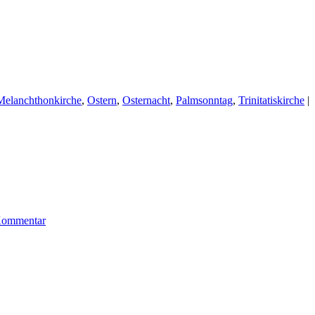
Melanchthonkirche
,
Ostern
,
Osternacht
,
Palmsonntag
,
Trinitatiskirche
|
 Kommentar