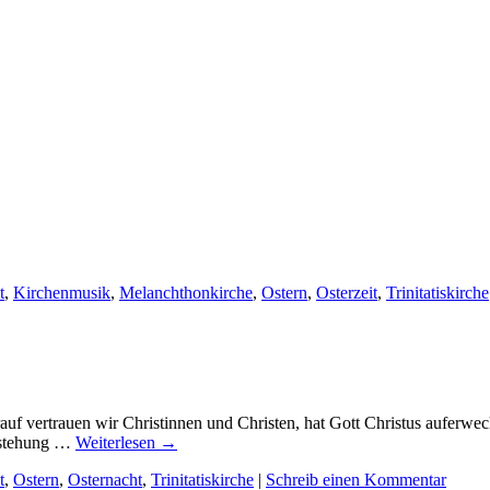
t
,
Kirchenmusik
,
Melanchthonkirche
,
Ostern
,
Osterzeit
,
Trinitatiskirche
rauf vertrauen wir Christinnen und Christen, hat Gott Christus auferwec
erstehung …
Weiterlesen
→
t
,
Ostern
,
Osternacht
,
Trinitatiskirche
|
Schreib einen Kommentar