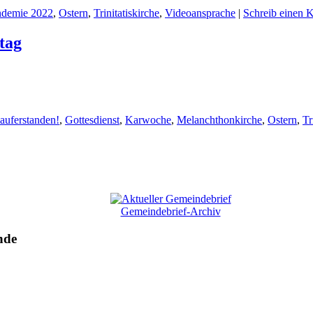
ndemie 2022
,
Ostern
,
Trinitatiskirche
,
Videoansprache
|
Schreib einen
tag
 auferstanden!
,
Gottesdienst
,
Karwoche
,
Melanchthonkirche
,
Ostern
,
Tr
Gemeindebrief-Archiv
nde