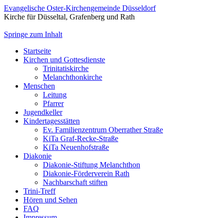
Evangelische Oster-Kirchengemeinde Düsseldorf
Kirche für Düsseltal, Grafenberg und Rath
Springe zum Inhalt
Startseite
Kirchen und Gottesdienste
Trinitatiskirche
Melanchthonkirche
Menschen
Leitung
Pfarrer
Jugendkeller
Kindertagesstätten
Ev. Familienzentrum Oberrather Straße
KiTa Graf-Recke-Straße
KiTa Neuenhofstraße
Diakonie
Diakonie-Stiftung Melanchthon
Diakonie-Förderverein Rath
Nachbarschaft stiften
Trini-Treff
Hören und Sehen
FAQ
Impressum