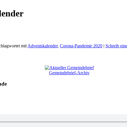
lender
chlagwortet mit
Adventskalender
,
Corona-Pandemie 2020
|
Schreib ei
Gemeindebrief-Archiv
nde