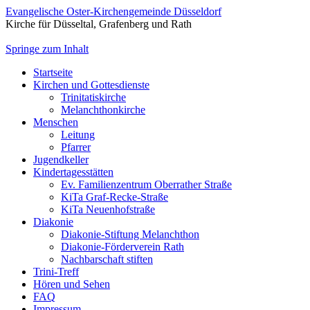
Evangelische Oster-Kirchengemeinde Düsseldorf
Kirche für Düsseltal, Grafenberg und Rath
Springe zum Inhalt
Startseite
Kirchen und Gottesdienste
Trinitatiskirche
Melanchthonkirche
Menschen
Leitung
Pfarrer
Jugendkeller
Kindertagesstätten
Ev. Familienzentrum Oberrather Straße
KiTa Graf-Recke-Straße
KiTa Neuenhofstraße
Diakonie
Diakonie-Stiftung Melanchthon
Diakonie-Förderverein Rath
Nachbarschaft stiften
Trini-Treff
Hören und Sehen
FAQ
Impressum