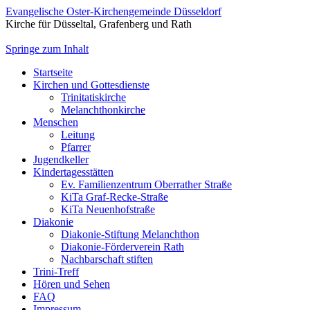
Evangelische Oster-Kirchengemeinde Düsseldorf
Kirche für Düsseltal, Grafenberg und Rath
Springe zum Inhalt
Startseite
Kirchen und Gottesdienste
Trinitatiskirche
Melanchthonkirche
Menschen
Leitung
Pfarrer
Jugendkeller
Kindertagesstätten
Ev. Familienzentrum Oberrather Straße
KiTa Graf-Recke-Straße
KiTa Neuenhofstraße
Diakonie
Diakonie-Stiftung Melanchthon
Diakonie-Förderverein Rath
Nachbarschaft stiften
Trini-Treff
Hören und Sehen
FAQ
Impressum