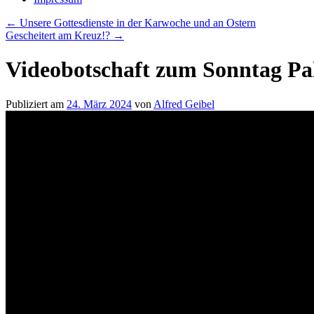
←
Unsere Gottesdienste in der Karwoche und an Ostern
Gescheitert am Kreuz!?
→
Videobotschaft zum Sonntag P
Publiziert am
24. März 2024
von
Alfred Geibel