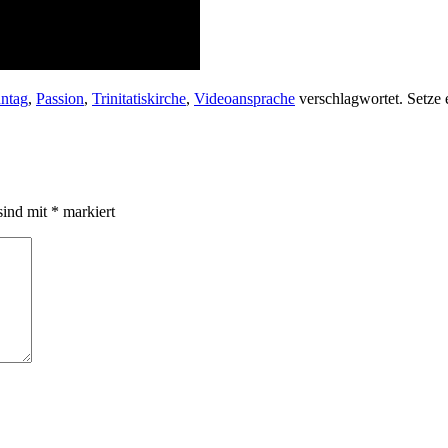
ntag
,
Passion
,
Trinitatiskirche
,
Videoansprache
verschlagwortet. Setze 
sind mit
*
markiert