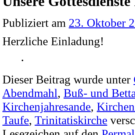
Unsere Gottesdienst
Publiziert am
23. Oktober 
Herzliche Einladung!
Dieser Beitrag wurde unter
Abendmahl
,
Buß- und Bett
Kirchenjahresande
,
Kirche
Taufe
,
Trinitatiskirche
versc
Lesezeichen auf den
Permal