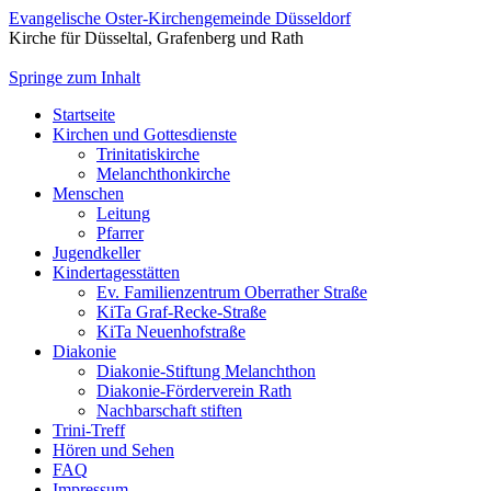
Evangelische Oster-Kirchengemeinde Düsseldorf
Kirche für Düsseltal, Grafenberg und Rath
Springe zum Inhalt
Startseite
Kirchen und Gottesdienste
Trinitatiskirche
Melanchthonkirche
Menschen
Leitung
Pfarrer
Jugendkeller
Kindertagesstätten
Ev. Familienzentrum Oberrather Straße
KiTa Graf-Recke-Straße
KiTa Neuenhofstraße
Diakonie
Diakonie-Stiftung Melanchthon
Diakonie-Förderverein Rath
Nachbarschaft stiften
Trini-Treff
Hören und Sehen
FAQ
Impressum