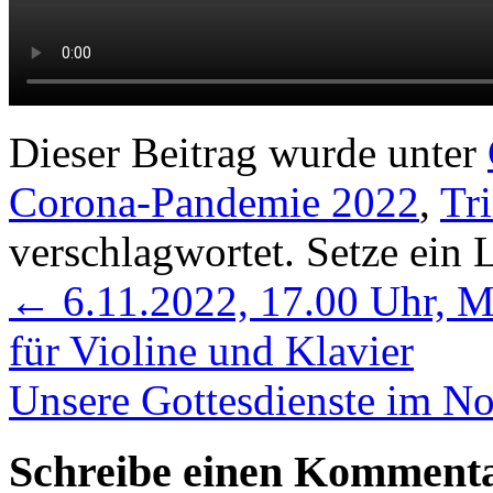
Dieser Beitrag wurde unter
Corona-Pandemie 2022
,
Tri
verschlagwortet. Setze ein
←
6.11.2022, 17.00 Uhr, M
für Violine und Klavier
Unsere Gottesdienste im 
Schreibe einen Komment