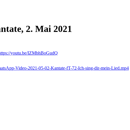
tate, 2. Mai 2021
https://youtu.be/IZMbhBoGudQ
hatsApp-Video-2021-05-02-Kantate-fT-72-Ich-sing-dir-mein-Lied.mp4