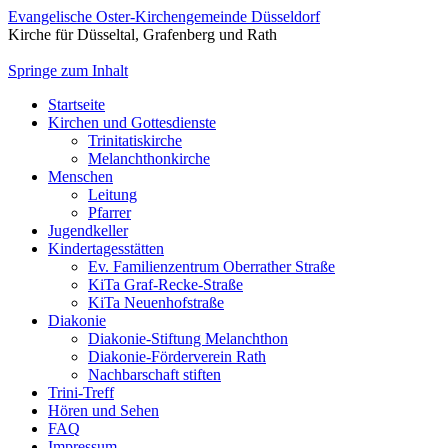
Evangelische Oster-Kirchengemeinde Düsseldorf
Kirche für Düsseltal, Grafenberg und Rath
Springe zum Inhalt
Startseite
Kirchen und Gottesdienste
Trinitatiskirche
Melanchthonkirche
Menschen
Leitung
Pfarrer
Jugendkeller
Kindertagesstätten
Ev. Familienzentrum Oberrather Straße
KiTa Graf-Recke-Straße
KiTa Neuenhofstraße
Diakonie
Diakonie-Stiftung Melanchthon
Diakonie-Förderverein Rath
Nachbarschaft stiften
Trini-Treff
Hören und Sehen
FAQ
Impressum