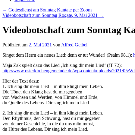
←
Gottesdienst am Sonntag Kantate per Zoom
Videobotschaft zum Sonntag Rogate, 9. Mai 2021
→
Videobotschaft zum Sonntag Kan
Publiziert am
2. Mai 2021
von
Alfred Geibel
Singet dem Herrn ein neues Lied; denn er tut Wunder! (Psalm 98,1):
Maja Zak spielt dazu das Lied ‚Ich sing dir mein Lied‘ (fT 72):
http://www.osterkirchengemeinde.de/wp-content/uploads/2021/05/W
Hier der Text dazu:
1. Ich sing dir mein Lied – in ihm klingt mein Leben.
Die Töne, den Klang hast du mir gegeben
von Wachsen und Werden, von Himmel und Erde,
du Quelle des Lebens. Dir sing ich mein Lied.
2. Ich sing dir mein Lied – in ihm klingt mein Leben.
Den Rhythmus, den Schwung, hast du mir gegeben
von deiner Geschichte, in die du uns mitnimmst,
du Hüter des Lebens. Dir sing ich mein Lied.