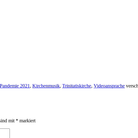
Pandemie 2021
,
Kirchenmusik
,
Trinitatiskirche
,
Videoansprache
versch
sind mit
*
markiert