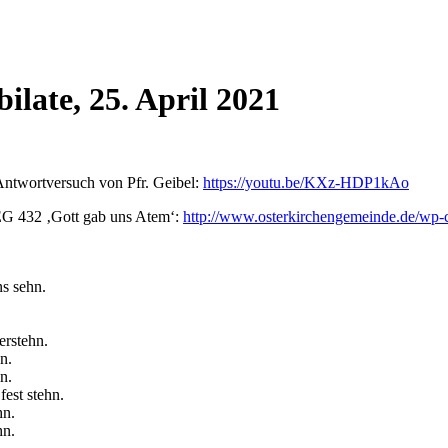
late, 25. April 2021
 Antwortversuch von Pfr. Geibel:
https://youtu.be/KXz-HDP1kAo
 EG 432 ‚Gott gab uns Atem‘:
http://www.osterkirchengemeinde.de/wp-
ns sehn.
erstehn.
n.
ön.
fest stehn.
hn.
hn.