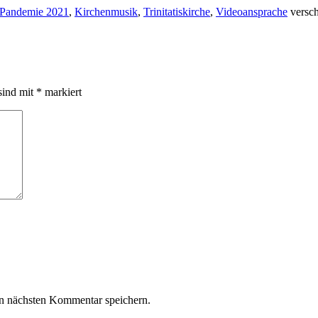
Pandemie 2021
,
Kirchenmusik
,
Trinitatiskirche
,
Videoansprache
versch
sind mit
*
markiert
n nächsten Kommentar speichern.