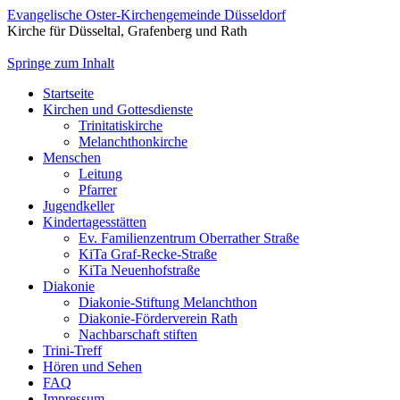
Evangelische Oster-Kirchengemeinde Düsseldorf
Kirche für Düsseltal, Grafenberg und Rath
Springe zum Inhalt
Startseite
Kirchen und Gottesdienste
Trinitatiskirche
Melanchthonkirche
Menschen
Leitung
Pfarrer
Jugendkeller
Kindertagesstätten
Ev. Familienzentrum Oberrather Straße
KiTa Graf-Recke-Straße
KiTa Neuenhofstraße
Diakonie
Diakonie-Stiftung Melanchthon
Diakonie-Förderverein Rath
Nachbarschaft stiften
Trini-Treff
Hören und Sehen
FAQ
Impressum