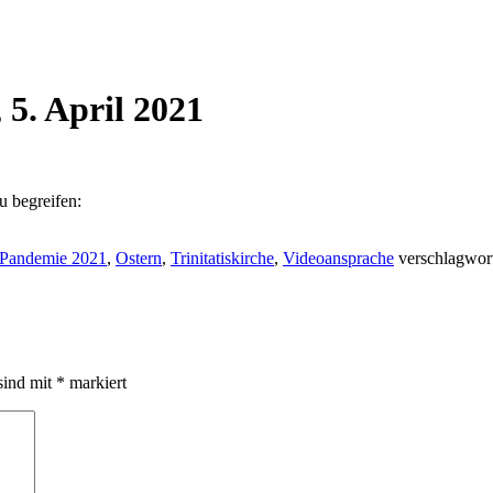
 5. April 2021
 begreifen:
Pandemie 2021
,
Ostern
,
Trinitatiskirche
,
Videoansprache
verschlagwort
sind mit
*
markiert