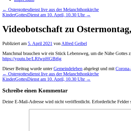
←
Ostergottesdienst live aus der Melanchthonkirche
KinderGottesDienst am 10. April, 10.30 Uhr
→
Videobotschaft zu Ostermontag,
Publiziert am
5. April 2021
von
Alfred Geibel
Manchmal brauchen wir ein Stück Lebensweg, um die Nähe Gottes zu
https://youtu.be/LRfwpHGBt6g
Dieser Beitrag wurde unter
Gemeindeleben
abgelegt und mit
Corona-
←
Ostergottesdienst live aus der Melanchthonkirche
KinderGottesDienst am 10. April, 10.30 Uhr
→
Schreibe einen Kommentar
Deine E-Mail-Adresse wird nicht veröffentlicht.
Erforderliche Felder 