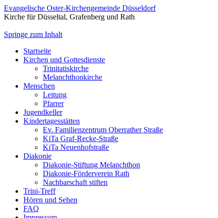
Evangelische Oster-Kirchengemeinde Düsseldorf
Kirche für Düsseltal, Grafenberg und Rath
Springe zum Inhalt
Startseite
Kirchen und Gottesdienste
Trinitatiskirche
Melanchthonkirche
Menschen
Leitung
Pfarrer
Jugendkeller
Kindertagesstätten
Ev. Familienzentrum Oberrather Straße
KiTa Graf-Recke-Straße
KiTa Neuenhofstraße
Diakonie
Diakonie-Stiftung Melanchthon
Diakonie-Förderverein Rath
Nachbarschaft stiften
Trini-Treff
Hören und Sehen
FAQ
Impressum