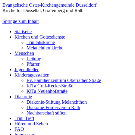
Evangelische Oster-Kirchengemeinde Düsseldorf
Kirche für Düsseltal, Grafenberg und Rath
Springe zum Inhalt
Startseite
Kirchen und Gottesdienste
Trinitatiskirche
Melanchthonkirche
Menschen
Leitung
Pfarrer
Jugendkeller
Kindertagesstätten
Ev. Familienzentrum Oberrather Straße
KiTa Graf-Recke-Straße
KiTa Neuenhofstraße
Diakonie
Diakonie-Stiftung Melanchthon
Diakonie-Förderverein Rath
Nachbarschaft stiften
Trini-Treff
Hören und Sehen
FAQ
Impressum