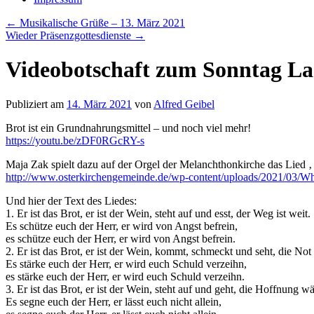
←
Musikalische Grüße – 13. März 2021
Wieder Präsenzgottesdienste
→
Videobotschaft zum Sonntag Lae
Publiziert am
14. März 2021
von
Alfred Geibel
Brot ist ein Grundnahrungsmittel – und noch viel mehr!
https://youtu.be/zDF0RGcRY-s
Maja Zak spielt dazu auf der Orgel der Melanchthonkirche das Lied ‚ 
http://www.osterkirchengemeinde.de/wp-content/uploads/2021/03/W
Und hier der Text des Liedes:
1. Er ist das Brot, er ist der Wein, steht auf und esst, der Weg ist weit.
Es schütze euch der Herr, er wird von Angst befrein,
es schütze euch der Herr, er wird von Angst befrein.
2. Er ist das Brot, er ist der Wein, kommt, schmeckt und seht, die Not 
Es stärke euch der Herr, er wird euch Schuld verzeihn,
es stärke euch der Herr, er wird euch Schuld verzeihn.
3. Er ist das Brot, er ist der Wein, steht auf und geht, die Hoffnung wä
Es segne euch der Herr, er lässt euch nicht allein,