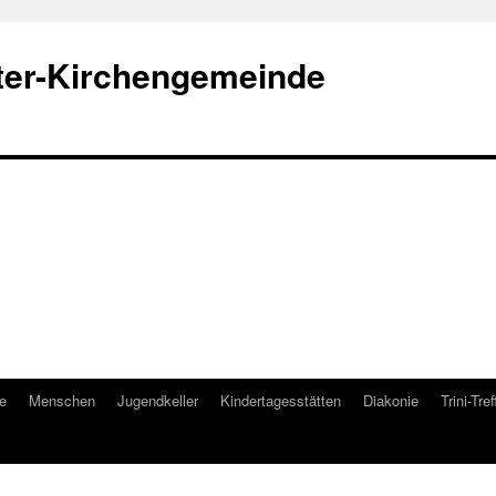
ter-Kirchengemeinde
e
Menschen
Jugendkeller
Kindertagesstätten
Diakonie
Trini-Tref