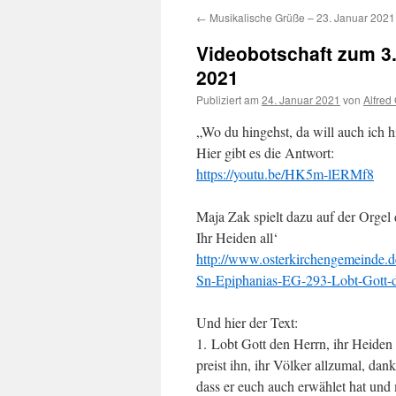
←
Musikalische Grüße – 23. Januar 2021
Videobotschaft zum 3.
2021
Publiziert am
24. Januar 2021
von
Alfred
„Wo du hingehst, da will auch ich
Hier gibt es die Antwort:
https://youtu.be/HK5m-lERMf8
Maja Zak spielt dazu auf der Orgel
Ihr Heiden all‘
http://www.osterkirchengemeinde.
Sn-Epiphanias-EG-293-Lobt-Gott-d
Und hier der Text:
1. Lobt Gott den Herrn, ihr Heiden 
preist ihn, ihr Völker allzumal, dank
dass er euch auch erwählet hat und 