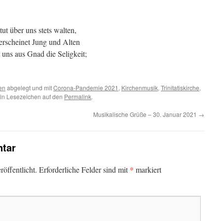
ut über uns stets walten,
erscheinet Jung und Alten
 uns aus Gnad die Seligkeit;
en
abgelegt und mit
Corona-Pandemie 2021
,
Kirchenmusik
,
Trinitatiskirche
,
ein Lesezeichen auf den
Permalink
.
Musikalische Grüße – 30. Januar 2021
→
tar
*
öffentlicht.
Erforderliche Felder sind mit
markiert