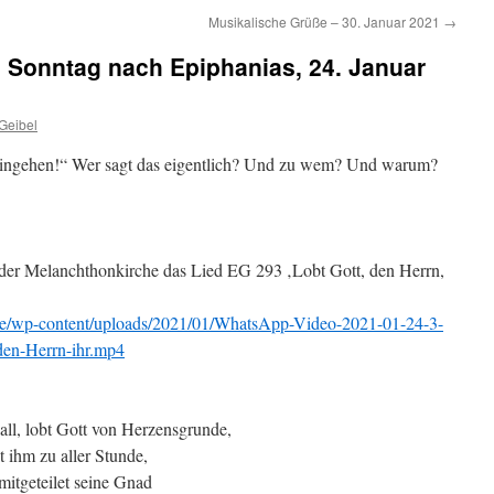
Musikalische Grüße – 30. Januar 2021
→
 Sonntag nach Epiphanias, 24. Januar
 Geibel
 hingehen!“ Wer sagt das eigentlich? Und zu wem? Und warum?
 der Melanchthonkirche das Lied EG 293 ‚Lobt Gott, den Herrn,
de/wp-content/uploads/2021/01/WhatsApp-Video-2021-01-24-3-
en-Herrn-ihr.mp4
all, lobt Gott von Herzensgrunde,
t ihm zu aller Stunde,
mitgeteilet seine Gnad