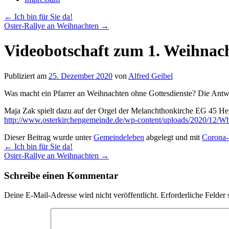
←
Ich bin für Sie da!
Oster-Rallye an Weihnachten
→
Videobotschaft zum 1. Weihnach
Publiziert am
25. Dezember 2020
von
Alfred Geibel
Was macht ein Pfarrer an Weihnachten ohne Gottesdienste? Die Antwo
Maja Zak spielt dazu auf der Orgel der Melanchthonkirche EG 45 Her
http://www.osterkirchengemeinde.de/wp-content/uploads/2020/12/W
Dieser Beitrag wurde unter
Gemeindeleben
abgelegt und mit
Corona-
←
Ich bin für Sie da!
Oster-Rallye an Weihnachten
→
Schreibe einen Kommentar
Deine E-Mail-Adresse wird nicht veröffentlicht.
Erforderliche Felder 