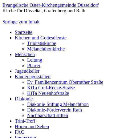
Evangelische Oster-Kirchengemeinde Düsseldorf
Kirche für Düsseltal, Grafenberg und Rath
Springe zum Inhalt
Startseite
Kirchen und Gottesdienste
Trinitatiskirche
Melanchthonkirche
Menschen
Leitung
Pfarrer
Jugendkeller
Kindertagesstätten
Ev. Familienzentrum Oberrather Straße
KiTa Graf-Recke-Straße
KiTa Neuenhofstraße
Diakonie
Diakonie-Stiftung Melanchthon
Diakonie-Förderverein Rath
Nachbarschaft stiften
Trini-Treff
Hören und Sehen
FAQ
Impressum