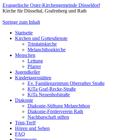
Evangelische Oster-Kirchengemeinde Düsseldorf
Kirche für Düsseltal, Grafenberg und Rath
Springe zum Inhalt
Startseite
Kirchen und Gottesdienste
Trinitatiskirche
Melanchthonkirche
Menschen
Leitung
Pfarrer
Jugendkeller
Kindertagesstätten
Ev. Familienzentrum Oberrather Straße
KiTa Graf-Recke-Straße
KiTa Neuenhofstraße
Diakonie
Diakonie-Stiftung Melanchthon
Diakonie-Förderverein Rath
Nachbarschaft stiften
Trini-Treff
Hören und Sehen
FAQ
Impressum