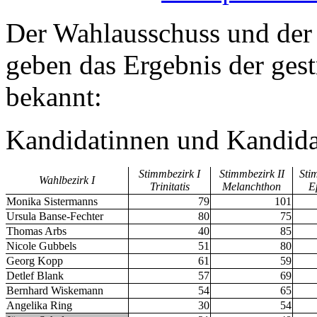
Der Wahlausschuss und der
geben das Ergebnis der ges
bekannt:
Kandidatinnen und Kandida
Stimmbezirk I
Stimmbezirk II
Sti
Wahlbezirk I
Trinitatis
Melanchthon
E
Monika Sistermanns
79
101
Ursula Banse-Fechter
80
75
Thomas Arbs
40
85
Nicole Gubbels
51
80
Georg Kopp
61
59
Detlef Blank
57
69
Bernhard Wiskemann
54
65
Angelika Ring
30
54