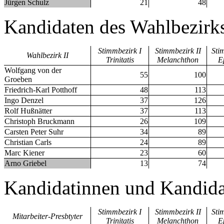
Jürgen Schulz
21
48
Kandidaten des Wahlbezirks
Stimmbezirk I
Stimmbezirk II
Sti
Wahlbezirk II
Trinitatis
Melanchthon
E
Wolfgang von der
55
100
Groeben
Friedrich-Karl Potthoff
48
113
Ingo Denzel
37
126
Rolf Hußnätter
37
113
Christoph Bruckmann
26
109
Carsten Peter Suhr
34
89
Christian Carls
24
89
Marc Kiener
23
60
Arno Griebel
13
74
Kandidatinnen und Kandida
Stimmbezirk I
Stimmbezirk II
Sti
Mitarbeiter-Presbtyter
Trinitatis
Melanchthon
E