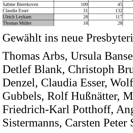
Sabine Bierekoven
100
45
Claudia Esser
31
132
Ulrich Leykam
28
117
Thomas Müller
18
28
Gewählt ins neue Presbyter
Thomas Arbs, Ursula Banse-
Detlef Blank, Christoph Br
Denzel, Claudia Esser, Wol
Gubbels, Rolf Hußnätter, M
Friedrich-Karl Potthoff, A
Sistermanns, Carsten Peter