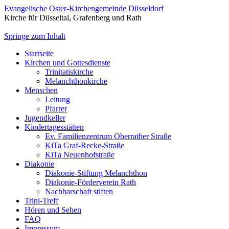
Evangelische Oster-Kirchengemeinde Düsseldorf
Kirche für Düsseltal, Grafenberg und Rath
Springe zum Inhalt
Startseite
Kirchen und Gottesdienste
Trinitatiskirche
Melanchthonkirche
Menschen
Leitung
Pfarrer
Jugendkeller
Kindertagesstätten
Ev. Familienzentrum Oberrather Straße
KiTa Graf-Recke-Straße
KiTa Neuenhofstraße
Diakonie
Diakonie-Stiftung Melanchthon
Diakonie-Förderverein Rath
Nachbarschaft stiften
Trini-Treff
Hören und Sehen
FAQ
Impressum