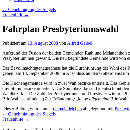
←
Genehmigung des Siegels
Frauenhilfe
→
Fahrplan Presbyteriumswahl
Publiziert am
13. August 2008
von
Alfred Geibel
Aufgrund der Fusion der beiden Gemeinden Rath und Melanchthon 
Presybterium neu gewählt. Die neu begründete Gemeinde wird von ei
Der Bevollmächtigtenausschuss hat die Durchführung der Wahl des 
geben, am 14. September 2008 im Anschluss an den Gottesdienst um 
Die Kirchengemeinde wird in zwei Wahlbezirke unterteilt. Das Gebie
drei Stimmbezirke unterteilt. Die Stimmbezirke sind identisch mit de
Wahlbezirk 2. Die Zahl der Presbyterinnen und Presbyter wird mit 8 fü
Briefwahl stattfinden. (Zur Erläuterung: „keine
allgemeine
Briefwahl“ 
Dieser Beitrag wurde unter
Gemeindeleben
abgelegt und mit
Presbyt
←
Genehmigung des Siegels
Frauenhilfe
→