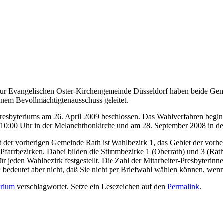
zur Evangelischen Oster-Kirchengemeinde Düsseldorf haben beide G
nem Bevollmächtigtenausschuss geleitet.
Presbyteriums am 26. April 2009 beschlossen. Das Wahlverfahren be
10:00 Uhr in der Melanchthonkirche und am 28. September 2008 in der
t der vorherigen Gemeinde Rath ist Wahlbezirk 1, das Gebiet der vorh
n Pfarrbezirken. Dabei bilden die Stimmbezirke 1 (Oberrath) und 3 (Rat
r jeden Wahlbezirk festgestellt. Die Zahl der Mitarbeiter-Presbyterinne
bedeutet aber nicht, daß Sie nicht per Briefwahl wählen können, wenn
erium
verschlagwortet. Setze ein Lesezeichen auf den
Permalink
.