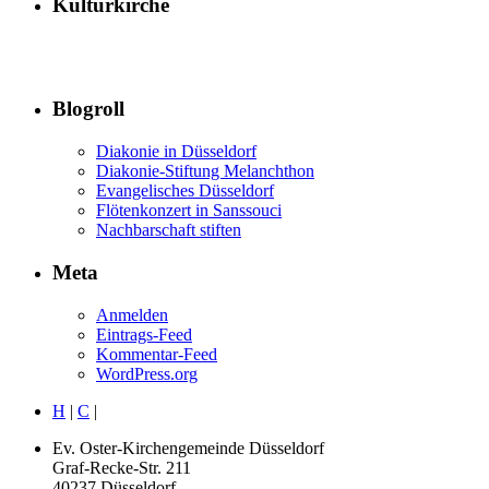
Kulturkirche
Blogroll
Diakonie in Düsseldorf
Diakonie-Stiftung Melanchthon
Evangelisches Düsseldorf
Flötenkonzert in Sanssouci
Nachbarschaft stiften
Meta
Anmelden
Eintrags-Feed
Kommentar-Feed
WordPress.org
H
|
C
|
Ev. Oster-Kirchengemeinde Düsseldorf
Graf-Recke-Str. 211
40237 Düsseldorf